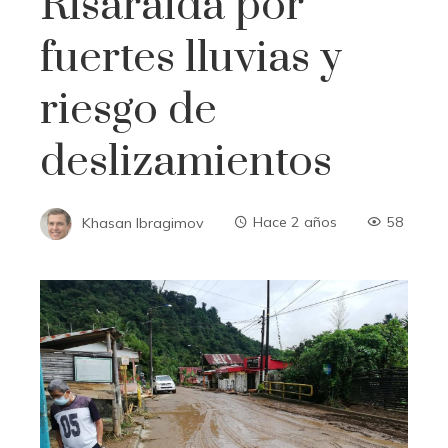
Risaralda por
fuertes lluvias y
riesgo de
deslizamientos
Khasan Ibragimov
Hace 2 años
58