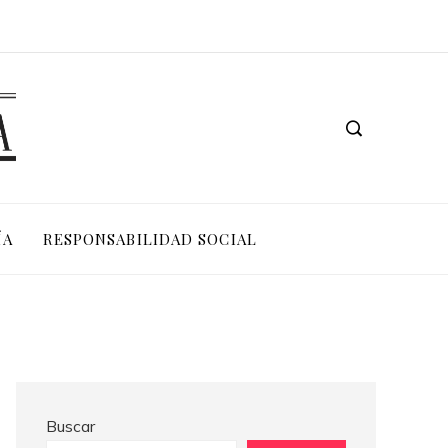
Los 10 animales con sentidos que superan la percepción humana en entornos extremos
ÍA
RESPONSABILIDAD SOCIAL
Buscar