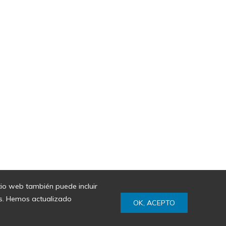
itio web también puede incluir
ies. Hemos actualizado
OK, ACEPTO