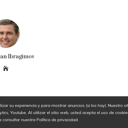
an Ibragimov
lizar su experiencia y para mostrar anuncios (si los hay). Nuestro s
© 2026 Todos los derechos Reservados.
cs, Youtube. Al utilizar el sitio web, usted acepta el uso de cook
a consultar nuestra Política de privacidad.