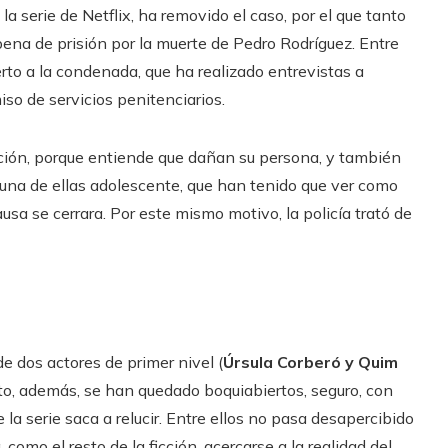
a serie de Netflix, ha removido el caso, por el que tanto
na de prisión por la muerte de Pedro Rodríguez. Entre
to a la condenada, que ha realizado entrevistas a
so de servicios penitenciarios.
cción, porque entiende que dañan su persona, y también
 una de ellas adolescente, que han tenido que ver como
sa se cerrara. Por este mismo motivo, la policía trató de
e dos actores de primer nivel (
Úrsula Corberó y Quim
to, además, se han quedado boquiabiertos, seguro, con
 la serie saca a relucir. Entre ellos no pasa desapercibido
como el resto de la ficción, acercarse a la realidad del