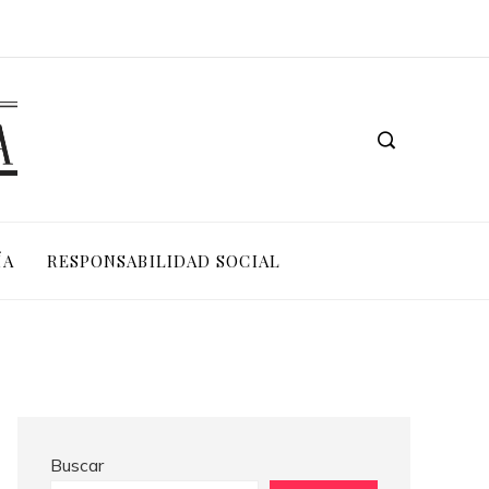
Las 15 donaciones individuales más grandes y su impacto estructural en sistemas educativos y sanitarios
Los teatros históricos que siguen activos en la actualidad
ÍA
RESPONSABILIDAD SOCIAL
Buscar