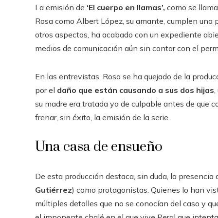
La emisión de
‘El cuerpo en llamas’,
como se llama l
Rosa como Albert López, su amante, cumplen una pe
otros aspectos, ha acabado con un expediente abier
medios de comunicación aún sin contar con el permi
En las entrevistas, Rosa se ha quejado de la produ
por el
daño que están causando a sus dos hijas
,
su madre era tratada ya de culpable antes de que cau
frenar, sin éxito, la emisión de la serie.
Una casa de ensueño
De esta producción destaca, sin duda, la presencia d
Gutiérrez
) como protagonistas. Quienes lo han vis
múltiples detalles que no se conocían del caso y que
el imponente chalé en el que vive Peral que intenta, 