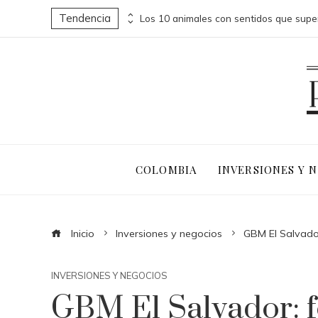
Tendencia
Indicadores clave y buenas prácticas en RSE para fomentar diversidad y compras responsables en Estados Unidos
COLOMBIA
INVERSIONES Y 
Inicio
Inversiones y negocios
GBM El Salvador
INVERSIONES Y NEGOCIOS
GBM El Salvador: f