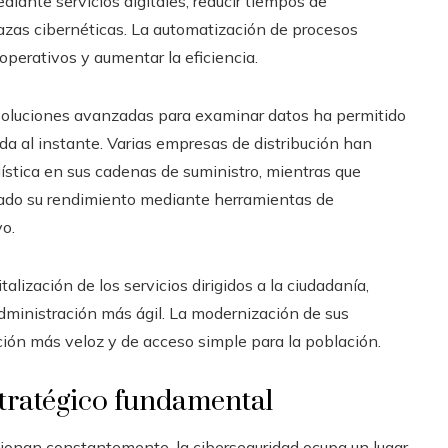
diante servicios digitales, reducir tiempos de
azas cibernéticas. La automatización de procesos
operativos y aumentar la eficiencia.
e soluciones avanzadas para examinar datos ha permitido
a al instante. Varias empresas de distribución han
gística en sus cadenas de suministro, mientras que
do su rendimiento mediante herramientas de
o.
talización de los servicios dirigidos a la ciudadanía,
dministración más ágil. La modernización de sus
ión más veloz y de acceso simple para la población.
stratégico fundamental
ionan constantemente, la ciberseguridad ocupa un lugar