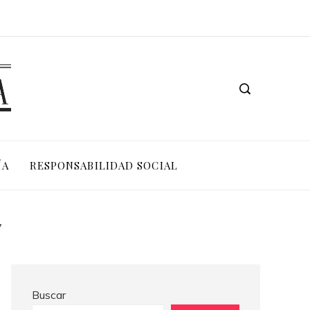
Las 15 misiones espaciales que abrieron nuevas fronteras en la exploración del cosmos
ÍA
RESPONSABILIDAD SOCIAL
7
Buscar