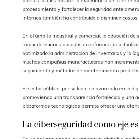
bancos locales mejorar la experiencia del cliente me
procesamiento y fortalecer la seguridad ante amen
internos también ha contribuido a disminuir costos 
En el ámbito industrial y comercial, la adopción d
tomar decisiones basadas en información actualizad
optimizado la administración de inventarios y la lo
muchas compañías manufactureras han incrementa
seguimiento y métodos de mantenimiento predictiv
El sector público, por su lado, ha avanzado en la digi
promoviendo una transparencia fortalecida y una a
plataformas tecnológicas permite ofrecer una atenc
La ciberseguridad como eje e
En un entorno donde las amenazas digitales evoluc