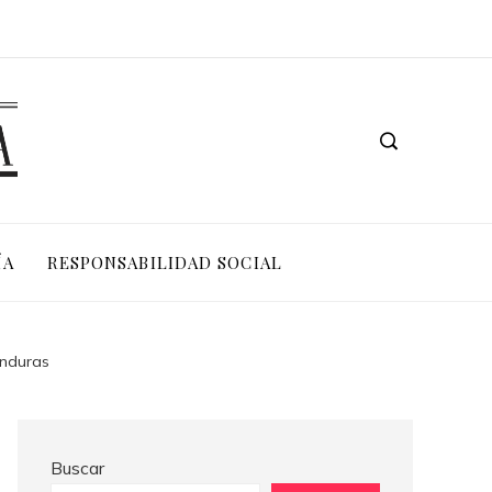
Las 15 adquisiciones corporativas más valiosas de la historia reciente
Las ONG con mayor impacto y presupuesto a nivel mundi
ÍA
RESPONSABILIDAD SOCIAL
onduras
Buscar