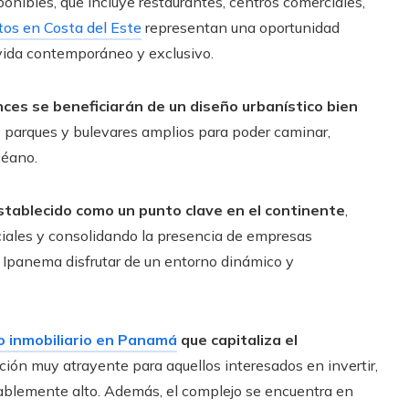
onibles, que incluye restaurantes, centros comerciales,
os en Costa del Este
representan una oportunidad
 vida contemporáneo y exclusivo.
es se beneficiarán de un diseño urbanístico bien
o parques y bulevares amplios para poder caminar,
céano.
stablecido como un punto clave en el continente
,
iales y consolidando la presencia de empresas
de Ipanema disfrutar de un entorno dinámico y
o inmobiliario en Panamá
que capitaliza el
pción muy atrayente para aquellos interesados en invertir,
rablemente alto. Además, el complejo se encuentra en