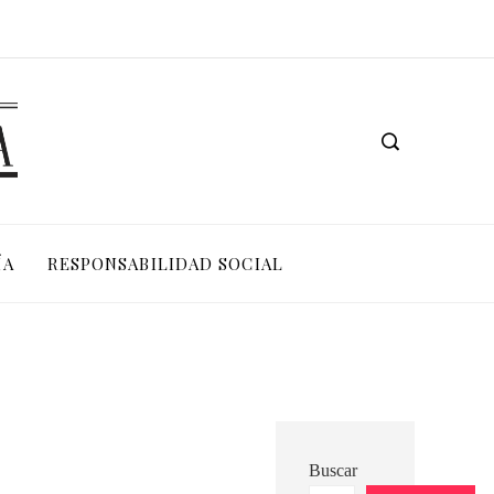
Las 15 donaciones individuales más grandes y su impacto estructural en sistemas educativos y sanitarios
Los teatros históricos que siguen activos en la actualidad
ÍA
RESPONSABILIDAD SOCIAL
Buscar