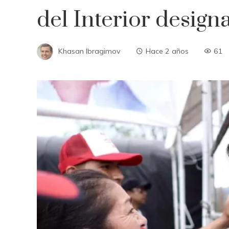
del Interior design
Khasan Ibragimov
Hace 2 años
61