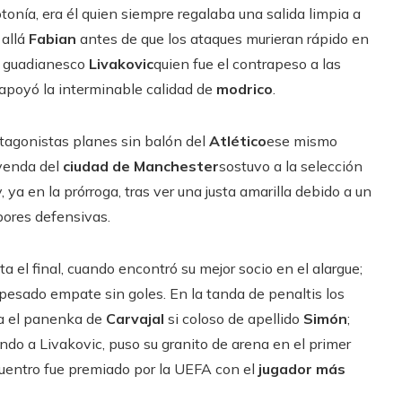
tonía, era él quien siempre regalaba una salida limpia a
allá
Fabian
antes de que los ataques murieran rápido en
al guadianesco
Livakovic
quien fue el contrapeso a las
 apoyó la interminable calidad de
modrico
.
tagonistas planes sin balón del
Atlético
ese mismo
eyenda del
ciudad de Manchester
sostuvo a la selección
ya en la prórroga, tras ver una justa amarilla debido a un
abores defensivas.
 el final, cuando encontró su mejor socio en el alargue;
 pesado empate sin goles. En la tanda de penaltis los
cia el panenka de
Carvajal
si coloso de apellido
Simón
;
do a Livakovic, puso su granito de arena en el primer
cuentro fue premiado por la UEFA con el
jugador más