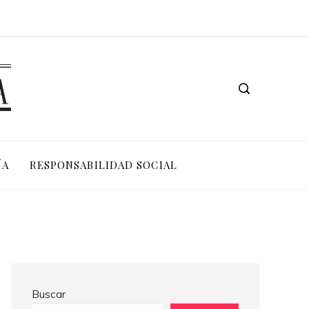
Las 15 adquisiciones corporativas más valiosas de la historia reciente
ÍA
RESPONSABILIDAD SOCIAL
Buscar