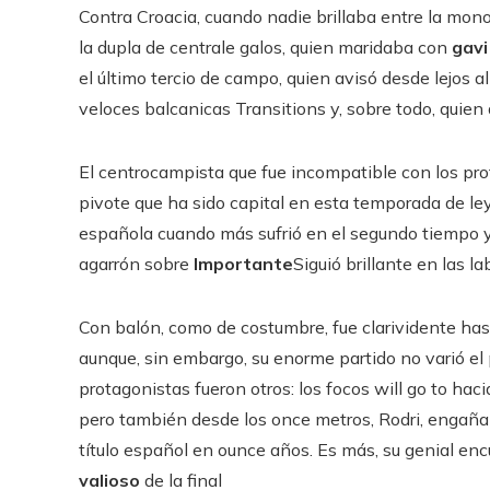
Contra Croacia, cuando nadie brillaba entre la mono
la dupla de centrale galos, quien maridaba con
gavi
el último tercio de campo, quien avisó desde lejos 
veloces balcanicas Transitions y, sobre todo, quien
El centrocampista que fue incompatible con los pro
pivote que ha sido capital en esta temporada de l
española cuando más sufrió en el segundo tiempo y, 
agarrón sobre
Importante
Siguió brillante en las l
Con balón, como de costumbre, fue clarividente hasta
aunque, sin embargo, su enorme partido no varió el
protagonistas fueron otros: los focos will go to ha
pero también desde los once metros, Rodri, engañan
título español en ounce años. Es más, su genial en
valioso
de la final