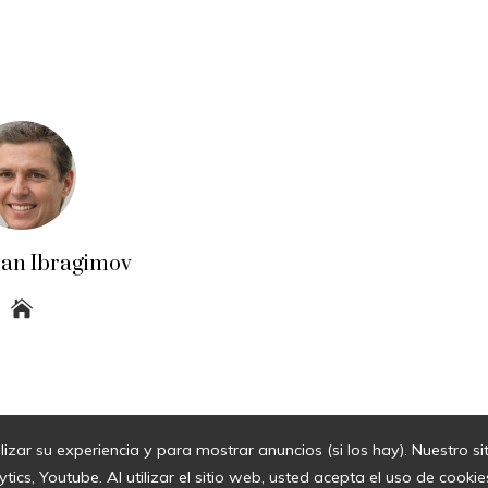
an Ibragimov
lizar su experiencia y para mostrar anuncios (si los hay). Nuestro s
© 2026 Todos los derechos Reservados.
cs, Youtube. Al utilizar el sitio web, usted acepta el uso de cook