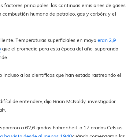
 factores principales: las continuas emisiones de gases
la combustión humana de petróleo, gas y carbón; y el
aliente. Temperaturas superficiales en mayo
eran 2,9
s
que el promedio para esta época del año, superando
nde.
 incluso a los científicos que han estado rastreando el
ifícil de entender», dijo Brian McNoldy, investigador
l».
spararon a 62,6 grados Fahrenheit, o 17 grados Celsius,
rra ha visto desde al menos 1940
cuándo comenzaron las