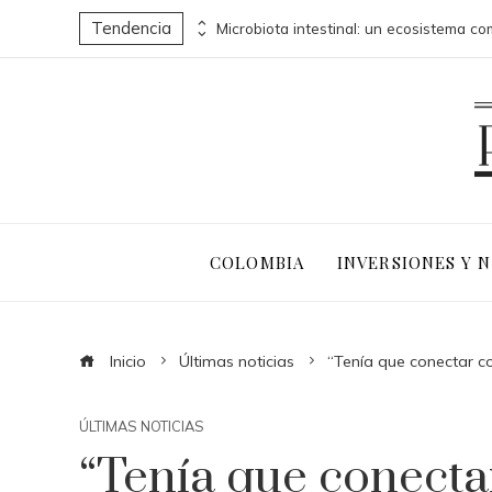
Tendencia
Por qué las pruebas de conocimiento cero son clave para la transformación digital en negocios
COLOMBIA
INVERSIONES Y 
Inicio
Últimas noticias
“Tenía que conectar co
ÚLTIMAS NOTICIAS
“Tenía que conectar