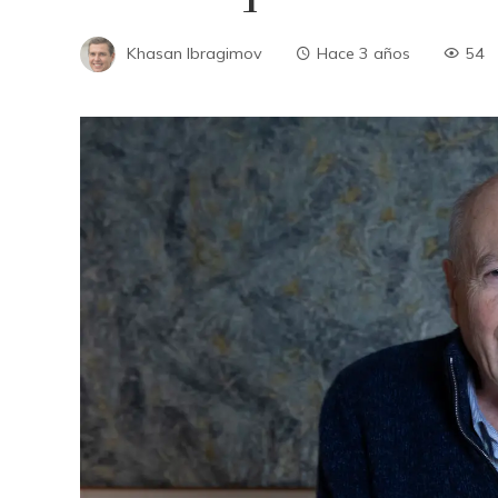
Khasan Ibragimov
Hace 3 años
54