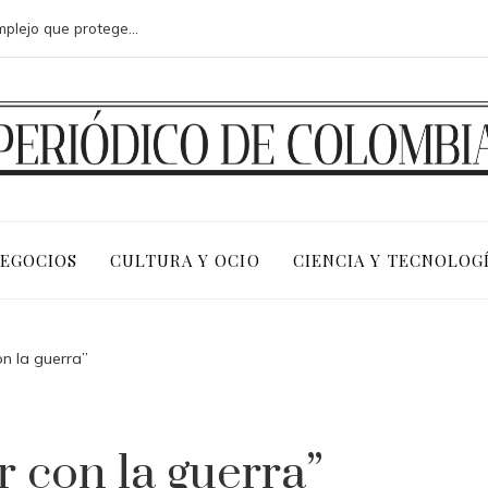
Microbiota intestinal: un ecosistema complejo que protege tu salud
NEGOCIOS
CULTURA Y OCIO
CIENCIA Y TECNOLOG
n la guerra”
 con la guerra”