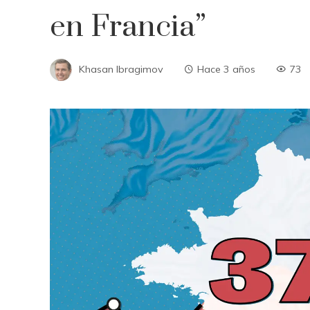
en Francia”
Khasan Ibragimov
Hace 3 años
73