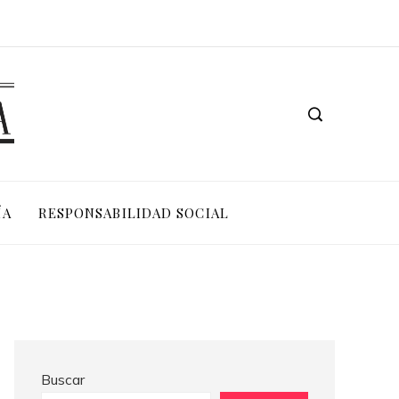
Las 15 adquisiciones corporativas más valiosas de la historia reciente
Las ONG con mayor impacto y presupuesto a nivel mundi
ÍA
RESPONSABILIDAD SOCIAL
Buscar