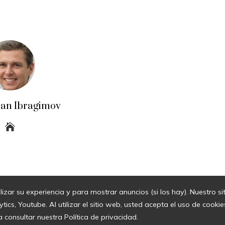
an Ibragimov
lizar su experiencia y para mostrar anuncios (si los hay). Nuestro s
© 2026 Todos los derechos Reservados.
cs, Youtube. Al utilizar el sitio web, usted acepta el uso de cook
a consultar nuestra Política de privacidad.