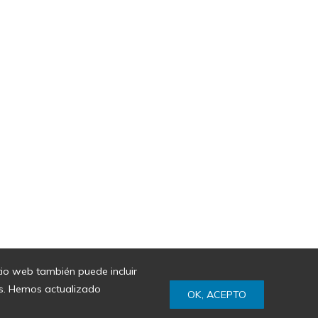
itio web también puede incluir
ies. Hemos actualizado
OK, ACEPTO