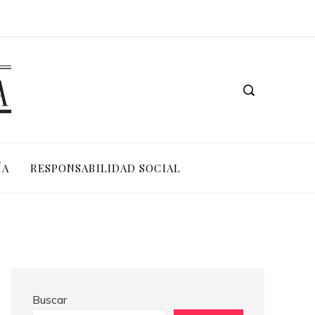
Los 10 animales con sentidos que superan la percepción humana en entornos extremos
ÍA
RESPONSABILIDAD SOCIAL
Buscar