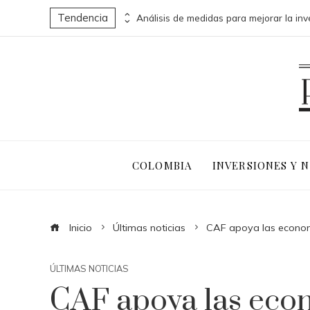
Tendencia
Las 15 misiones espaciales que abrieron nuevas fronteras en la exploración del cosmos
COLOMBIA
INVERSIONES Y 
Inicio
Últimas noticias
CAF apoya las economí
ÚLTIMAS NOTICIAS
CAF apoya las econ