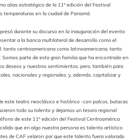
mo alias estratégico de la 11ª edición del Festival
as temperaturas en la ciudad de Panamá.
presó durante su discurso en la inauguración del evento
entar a la banca multilateral de desarrollo como el
al, tanto centroamericana como latinoamericana, tanto
 Somos parte de esta gran familia que ha encontrado en
ros deseos y nuestros sentimientos; pero, también para
ales, nacionales y regionales; y, además, capitalizar y
.
 este teatro neoclásico e histórico -con palcos, butacas
usieron todo su talento y dejamos un tesoro regional
léfono de este 11ª edición del Festival Centroamérica
ido que en algo nuestra persona es talento artístico.
es de CAF velaron por que este talento fuera valorado