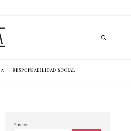
Las 15 adquisiciones corporativas más valiosas de la historia reciente
Las ONG con mayor impacto y presupuesto a nivel mundi
ÍA
RESPONSABILIDAD SOCIAL
Buscar