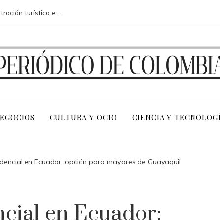
Riesgos fiscales y sociales de la concentración turística en la costa adriática de Montenegro
NEGOCIOS
CULTURA Y OCIO
CIENCIA Y TECNOLOG
dencial en Ecuador: opción para mayores de Guayaquil
cial en Ecuador: