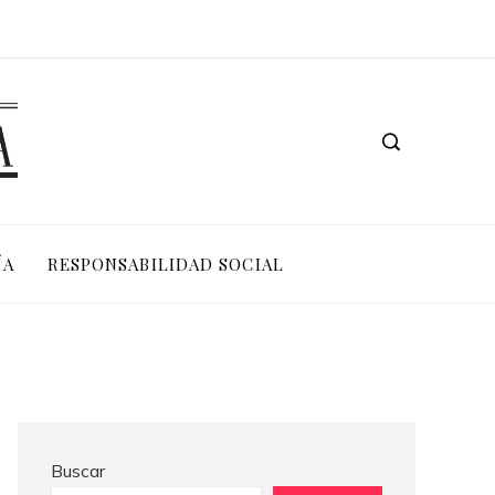
Los 10 animales con sentidos que superan la percepción humana en entornos extremos
ÍA
RESPONSABILIDAD SOCIAL
Buscar