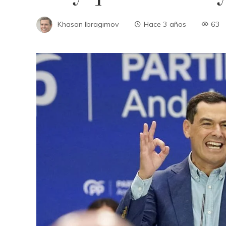
Khasan Ibragimov
Hace 3 años
63