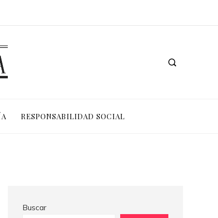
Los 10 animales con sentidos que superan la percepción humana en entornos extremos
ÍA
RESPONSABILIDAD SOCIAL
Buscar