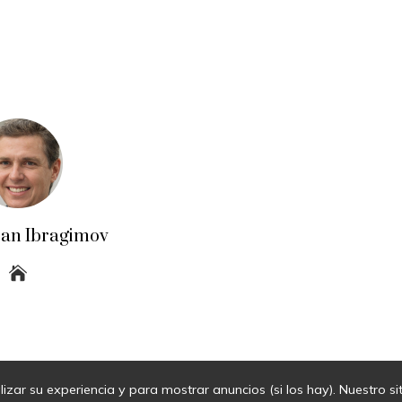
an Ibragimov
lizar su experiencia y para mostrar anuncios (si los hay). Nuestro s