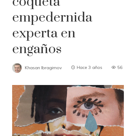
coqueta
empedernida
experta en
engaños
Khasan Ibragimov
Hace 3 años
56