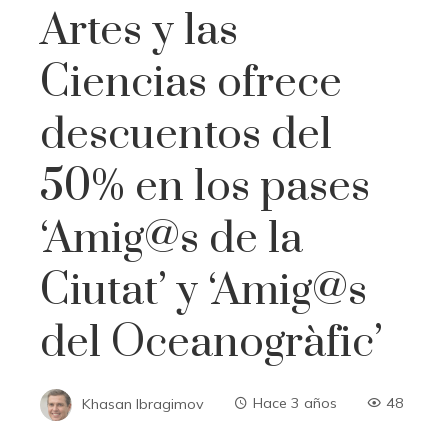
Artes y las
Ciencias ofrece
descuentos del
50% en los pases
‘Amig@s de la
Ciutat’ y ‘Amig@s
del Oceanogràfic’
Khasan Ibragimov
Hace 3 años
48