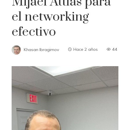
Mijael Attias para
el networking
efectivo
Khasan Ibragimov
Hace 2 años
44