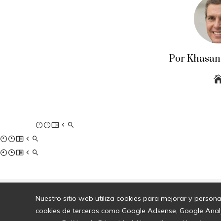
Por Khasan
Nuestro sitio web utiliza cookies para mejorar y persona
cookies de terceros como Google Adsense, Google Analyti