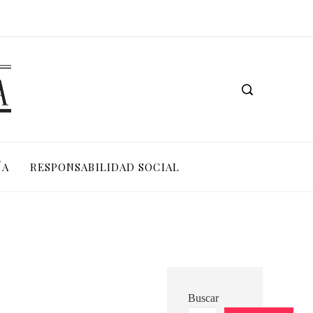
Las 15 donaciones individuales más grandes y su impacto estructural en sistemas educativos y sanitarios
Los teatros históricos que siguen activos en la actualidad
ÍA
RESPONSABILIDAD SOCIAL
Buscar