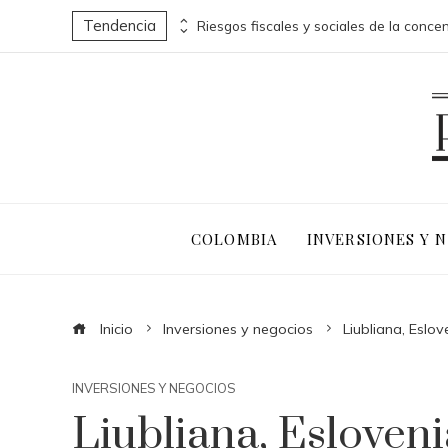
Tendencia
Los 10 animales con sentidos que superan la percepción humana en entornos extremos
COLOMBIA
INVERSIONES Y 
Inicio
Inversiones y negocios
Liubliana, Eslov
INVERSIONES Y NEGOCIOS
Liubliana, Esloven