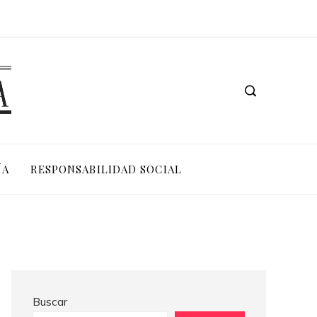
Las 15 adquisiciones corporativas más valiosas de la historia reciente
ÍA
RESPONSABILIDAD SOCIAL
Buscar