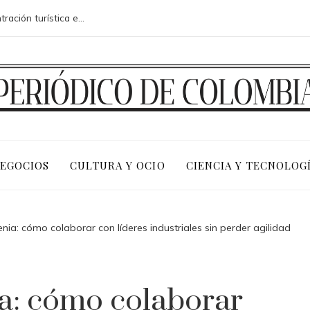
Riesgos fiscales y sociales de la concentración turística en la costa adriática de Montenegro
NEGOCIOS
CULTURA Y OCIO
CIENCIA Y TECNOLOG
enia: cómo colaborar con líderes industriales sin perder agilidad
ia: cómo colaborar