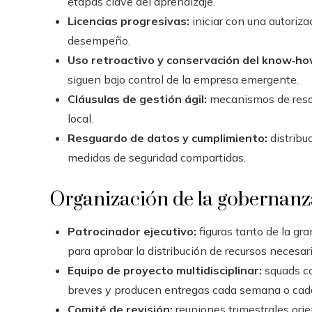
etapas clave del aprendizaje.
Licencias progresivas:
iniciar con una autoriza
desempeño.
Uso retroactivo y conservación del know‑ho
siguen bajo control de la empresa emergente.
Cláusulas de gestión ágil:
mecanismos de resolu
local.
Resguardo de datos y cumplimiento:
distribu
medidas de seguridad compartidas.
Organización de la gobernanza
Patrocinador ejecutivo:
figuras tanto de la gr
para aprobar la distribución de recursos necesari
Equipo de proyecto multidisciplinar:
squads co
breves y producen entregas cada semana o cad
Comité de revisión:
reuniones trimestrales orie