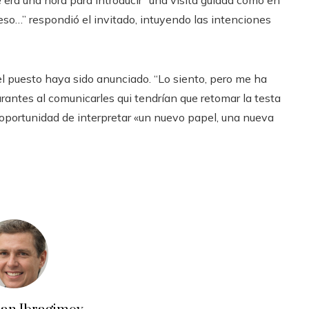
 era una hora para introducir “una visita guiada como en
 eso…” respondió el invitado, intuyendo las intenciones
el puesto haya sido anunciado. “Lo siento, pero me ha
urantes al comunicarles qui tendrían que retomar la testa
la oportunidad de interpretar «un nuevo papel, una nueva