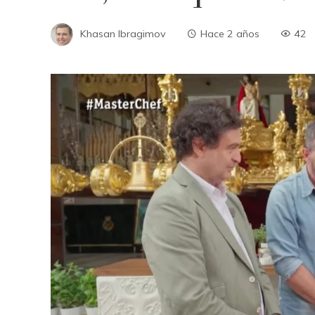
Khasan Ibragimov
Hace 2 años
42