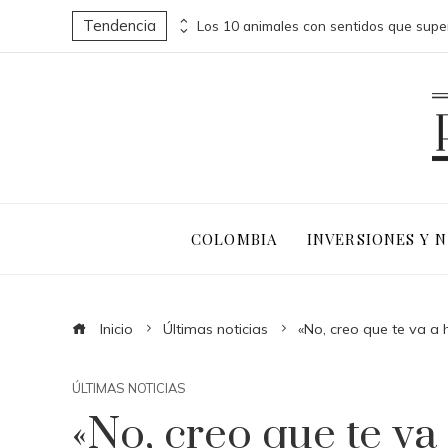
Tendencia
Indicadores clave y buenas prácticas en RSE para fomentar diversidad y compras responsables en Estados Unidos
COLOMBIA
INVERSIONES Y 
Inicio
Últimas noticias
«No, creo que te va a
ÚLTIMAS NOTICIAS
«No, creo que te v