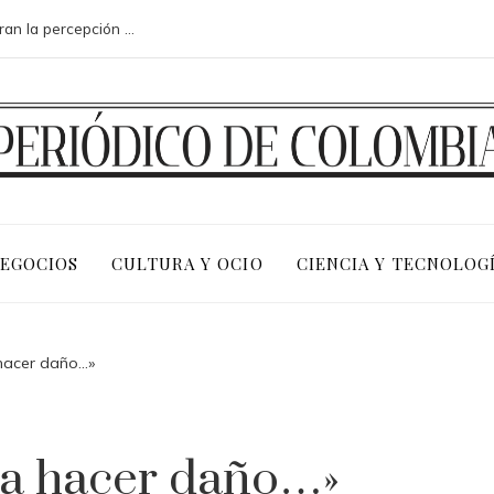
Los 10 animales con sentidos que superan la percepción humana en entornos extremos
NEGOCIOS
CULTURA Y OCIO
CIENCIA Y TECNOLOG
 hacer daño…»
a a hacer daño…»