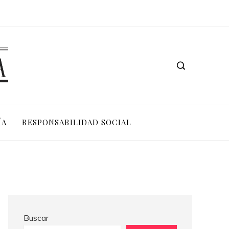
Las 15 misiones espaciales que abrieron nuevas fronteras en la exploración del cosmos
ÍA
RESPONSABILIDAD SOCIAL
Buscar