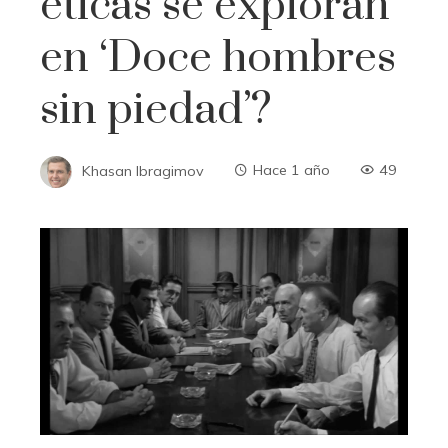
éticas se exploran
en ‘Doce hombres
sin piedad’?
Khasan Ibragimov
Hace 1 año
49