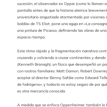
sucesión, el observador ex Oppie (como lo llaman su
pantalla antes de que la historia aterrice breveme
universitario angustiado atormentado por visiones ap
baldía» de TS Eliot, pone una aguja en «La consagra
una pintura de Picasso, definiendo las obras de una 
espacio-tiempo.
Este ritmo rápido y la fragmentación narrativa con
cruzando y volviendo a cruzar continentes y dando p
(Kenneth Branagh), un físico que desempeñó un pap
con rostros familiares: Matt Damon, Robert Downey
aceptar al director Benny Safdie como Edward Teller
de hidrógeno», y todavía no estoy seguro de por 
es otra mercancía conocida.
A medida que se enfoca Oppenheimer, también lo h