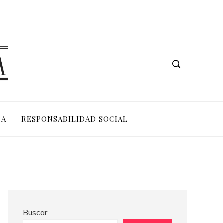
Los 10 animales con sentidos que superan la percepción humana en entornos extremos
ÍA
RESPONSABILIDAD SOCIAL
Buscar