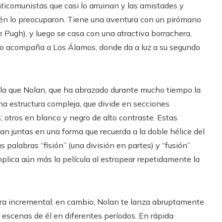
nticomunistas que casi lo arruinan y las amistades y
én lo preocuparon. Tiene una aventura con un pirómano
e Pugh), y luego se casa con una atractiva borrachera,
en lo acompaña a Los Álamos, donde da a luz a su segundo
 la que Nolan, que ha abrazado durante mucho tiempo la
na estructura compleja, que divide en secciones
 otros en blanco y negro de alto contraste. Estas
an juntas en una forma que recuerda a la doble hélice del
s palabras “fisión” (una división en partes) y “fusión”
plica aún más la película al estropear repetidamente la
ra incremental; en cambio, Nolan te lanza abruptamente
 escenas de él en diferentes períodos. En rápida