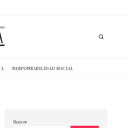
Las 15 adquisiciones corporativas más valiosas de la historia reciente
ÍA
RESPONSABILIDAD SOCIAL
Buscar