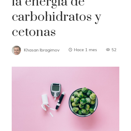
la energía de
carbohidratos y
cetonas
Khasan Ibragimov
Hace 1 mes
52