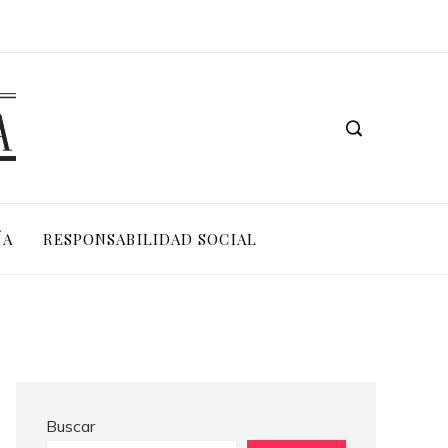
Los 10 animales con sentidos que superan la percepción humana en entornos extremos
ÍA
RESPONSABILIDAD SOCIAL
Buscar