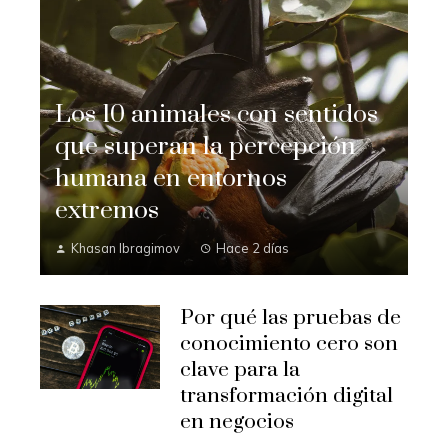
Los 10 animales con sentidos
que superan la percepción
humana en entornos
extremos
Khasan Ibragimov
Hace 2 días
Por qué las pruebas de
conocimiento cero son
clave para la
transformación digital
en negocios