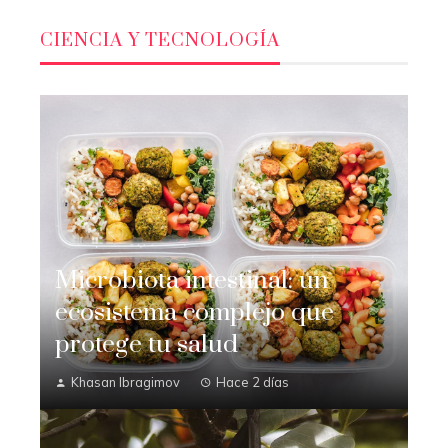
CIENCIA Y TECNOLOGÍA
Microbiota intestinal: un
ecosistema complejo que
protege tu salud
Khasan Ibragimov
Hace 2 días